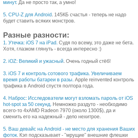
минут.
Да не просто так, а умно!
5. CPU-Z для Android
. 145КБ счастья - теперь не надо
будет ставить всяких монстров.
Разные разности:
1. Утечка: iOS 7 на iPad.
Судя по всему, это даже не бета.
Хотя, глазком глянуть - всегда интересно :)
2. iOZ: Великий и ужасный
. Очень годный стёб!
3. iOS 7 и контроль сотового трафика. Увеличиваем
время работы батареи в разы.
Apple reinvented контроль
трафика в Android спустя полтора года.
4. Наброс: Исследователи могут взломать пароль от iOS
hot-spot за 50 секунд.
Немножко раздуто - необходимо
всего-то 4xAMD Radeon 7970 (около 1300$), да и
сменить его на надежный - дело нехитрое.
5. Ваш девайс на Android - не место для хранения Ваших
фоток.
Кэп подсказывает - "мрущие" внешние флешки