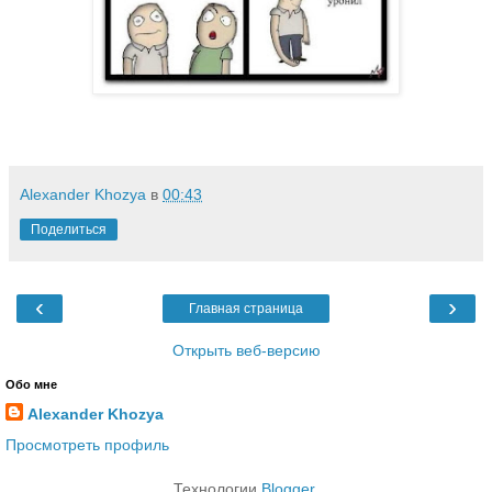
Alexander Khozya
в
00:43
Поделиться
‹
›
Главная страница
Открыть веб-версию
Обо мне
Alexander Khozya
Просмотреть профиль
Технологии
Blogger
.