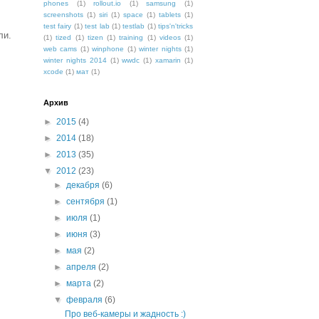
phones
(1)
rollout.io
(1)
samsung
(1)
screenshots
(1)
siri
(1)
space
(1)
tablets
(1)
test fairy
(1)
test lab
(1)
testlab
(1)
tips'n'tricks
ли.
(1)
tized
(1)
tizen
(1)
training
(1)
videos
(1)
web cams
(1)
winphone
(1)
winter nights
(1)
winter nights 2014
(1)
wwdc
(1)
xamarin
(1)
xcode
(1)
мат
(1)
Архив
►
2015
(4)
►
2014
(18)
►
2013
(35)
▼
2012
(23)
►
декабря
(6)
►
сентября
(1)
►
июля
(1)
►
июня
(3)
►
мая
(2)
►
апреля
(2)
►
марта
(2)
▼
февраля
(6)
Про веб-камеры и жадность :)