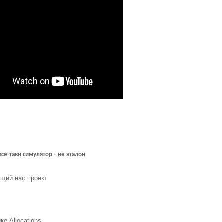
се-таки симулятор – не эталон
щий нас проект
ике
Allocations