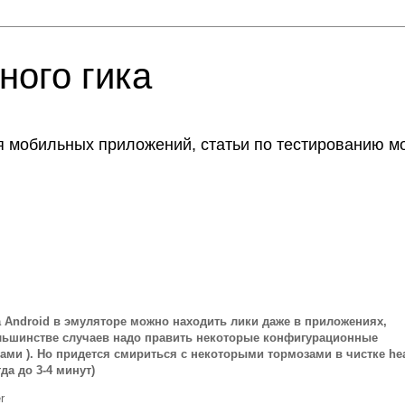
ного гика
я мобильных приложений, статьи по тестированию м
а
Android
в эмуляторе можно находить лики даже в приложениях,
большинстве случаев надо править некоторые конфигурационные
вами ). Но придется смириться с некоторыми тормозами в чистке
he
да до 3-4 минут)
r