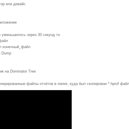
ор или девайс
риложение
е уменьшилось через 30 секунд то
файл
л конечный_файл
p Dump
ик на
Dominator Tree
нерированные файлы отчётов в папке, куда был скопирован
*.hprof
фай