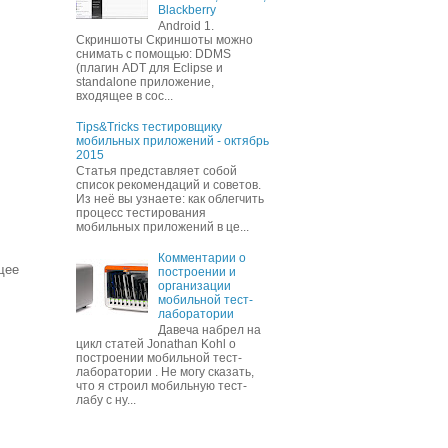
Blackberry
Android 1.
Скриншоты Скриншоты можно
снимать с помощью: DDMS
(плагин ADT для Eclipse и
standalone приложение,
входящее в сос...
Tips&Tricks тестировщику
мобильных приложений - октябрь
2015
Cтатья представляет собой
список рекомендаций и советов.
Из неё вы узнаете: как облегчить
процесс тестирования
мобильных приложений в це...
Комментарии о
щее
построении и
организации
мобильной тест-
лаборатории
Давеча набрел на
цикл статей Jonathan Kohl о
построении мобильной тест-
лаборатории . Не могу сказать,
что я строил мобильную тест-
лабу с ну...