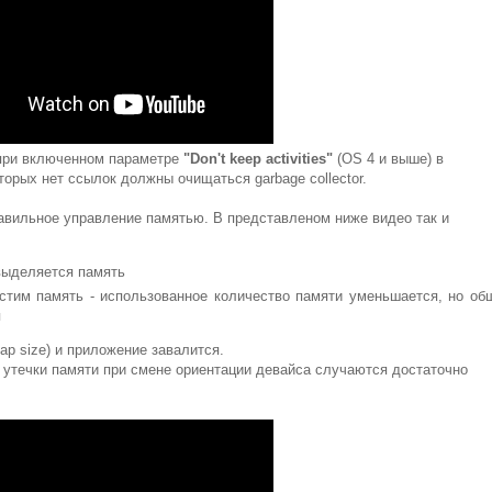
 при включенном параметре
"Don't keep activities"
(OS 4 и выше) в
которых нет ссылок должны очищаться garbage collector.
авильное управление памятью. В представленом ниже видео так и
выделяется память
стим память - использованное количество памяти уменьшается, но об
я
ap size) и приложение завалится.
 утечки памяти при смене ориентации девайса случаются достаточно