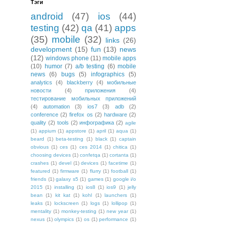
Тэги
android
(47)
ios
(44)
testing
(42)
qa
(41)
apps
(35)
mobile
(32)
links
(26)
development
(15)
fun
(13)
news
(12)
windows phone
(11)
mobile apps
(10)
humor
(7)
a/b testing
(6)
mobile
news
(6)
bugs
(5)
infographics
(5)
analytics
(4)
blackberry
(4)
мобильные
новости
(4)
приложения
(4)
тестирование мобильных приложений
(4)
automation
(3)
ios7
(3)
adb
(2)
conference
(2)
firefox os
(2)
hardware
(2)
quality
(2)
tools
(2)
инфографика
(2)
agile
(1)
appium
(1)
appstore
(1)
april
(1)
aqua
(1)
beard
(1)
beta-testing
(1)
black
(1)
captain
obvious
(1)
ces
(1)
ces 2014
(1)
chitica
(1)
choosing devices
(1)
confetqa
(1)
cortanta
(1)
crashes
(1)
devel
(1)
devices
(1)
facetime
(1)
featured
(1)
firmware
(1)
flurry
(1)
football
(1)
friends
(1)
galaxy s5
(1)
games
(1)
google i/o
2015
(1)
installing
(1)
ios8
(1)
ios9
(1)
jelly
bean
(1)
kit kat
(1)
kohl
(1)
launchers
(1)
leaks
(1)
lockscreen
(1)
logs
(1)
lollipop
(1)
mentality
(1)
monkey-testing
(1)
new year
(1)
nexus
(1)
olympics
(1)
os
(1)
performance
(1)