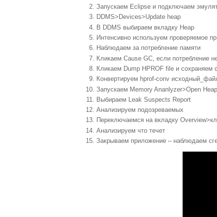
Запускаем
Eclipse
и подключаем эмулят
DDMS>Devices>Update heap
В DDMS выбираем вкладку
Heap
Интенсивно используем проверяемое п
Наблюдаем за потребление памяти
Кликаем
Cause GC
, если потребление н
Кликаем
Dump HPROF file
и сохраняем 
Конвертируем
hprof-conv
исходный_фай
Запускаем
Memory Ananlyzer>Open Hea
Выбираем
Leak Suspects Report
Анализируем подозреваемых
Переключаемся на вкладку
Overview
>кл
Анализируем что течет
Закрываем приложение – наблюдаем сге