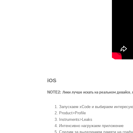
iOS
NOTE2
:
Лики лучше искать на реальном девайсе, в
Запускаем xCode и выбираем интересую
Product>Profile
Instruments>Leaks
Интенсивно нагружаем приложение
Следим за выделением памяти на граф