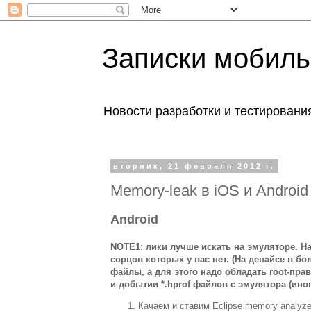
Записки мобиль
Новости разработки и тестировани
вторник, 21 февраля 2012 г.
Memory-leak в iOS и Android
Android
NOTE
1: лики лучше искать на эмуляторе. Н
сорцов которых у вас нет. (На девайсе в 
файлы, а для этого надо обладать
root
-пра
и добытии *.
hprof
файлов с эмулятора (иног
Качаем
и
ставим
Eclipse memory analyze